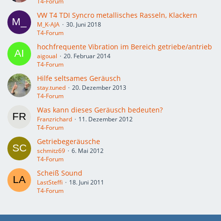
T4-Forum
VW T4 TDI Syncro metallisches Rasseln, Klackern
M_K-AJA
30. Juni 2018
T4-Forum
hochfrequente Vibration im Bereich getriebe/antrieb
aigoual
20. Februar 2014
T4-Forum
Hilfe seltsames Geräusch
stay.tuned
20. Dezember 2013
T4-Forum
Was kann dieses Geräusch bedeuten?
Franzrichard
11. Dezember 2012
T4-Forum
Getriebegeräusche
schmitz69
6. Mai 2012
T4-Forum
Scheiß Sound
LastSteffi
18. Juni 2011
T4-Forum