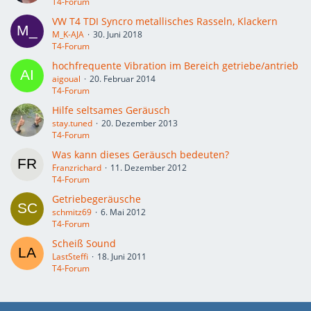
T4-Forum
VW T4 TDI Syncro metallisches Rasseln, Klackern
M_K-AJA
30. Juni 2018
T4-Forum
hochfrequente Vibration im Bereich getriebe/antrieb
aigoual
20. Februar 2014
T4-Forum
Hilfe seltsames Geräusch
stay.tuned
20. Dezember 2013
T4-Forum
Was kann dieses Geräusch bedeuten?
Franzrichard
11. Dezember 2012
T4-Forum
Getriebegeräusche
schmitz69
6. Mai 2012
T4-Forum
Scheiß Sound
LastSteffi
18. Juni 2011
T4-Forum