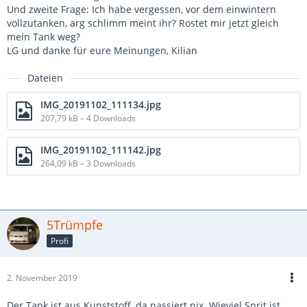
Und zweite Frage: Ich habe vergessen, vor dem einwintern
vollzutanken, arg schlimm meint ihr? Rostet mir jetzt gleich
mein Tank weg?
LG und danke für eure Meinungen, Kilian
Dateien
IMG_20191102_111134.jpg
207,79 kB – 4 Downloads
IMG_20191102_111142.jpg
264,09 kB – 3 Downloads
5Trümpfe
Profi
2. November 2019
Der Tank ist aus Kunststoff, da passiert nix. Wieviel Sprit ist