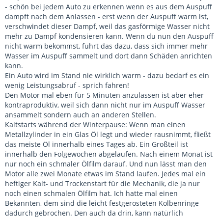
- schön bei jedem Auto zu erkennen wenn es aus dem Auspuff
dampft nach dem Anlassen - erst wenn der Auspuff warm ist,
verschwindet dieser Dampf, weil das gasförmige Wasser nicht
mehr zu Dampf kondensieren kann. Wenn du nun den Auspuff
nicht warm bekommst, führt das dazu, dass sich immer mehr
Wasser im Auspuff sammelt und dort dann Schäden anrichten
kann.
Ein Auto wird im Stand nie wirklich warm - dazu bedarf es ein
wenig Leistungsabruf - sprich fahren!
Den Motor mal eben für 5 Minuten anzulassen ist aber eher
kontraproduktiv, weil sich dann nicht nur im Auspuff Wasser
ansammelt sondern auch an anderen Stellen.
Kaltstarts während der Winterpause: Wenn man einen
Metallzylinder in ein Glas Öl legt und wieder rausnimmt, fließt
das meiste Öl innerhalb eines Tages ab. Ein Großteil ist
innerhalb den Folgewochen abgelaufen. Nach einem Monat ist
nur noch ein schmaler Ölfilm darauf. Und nun lässt man den
Motor alle zwei Monate etwas im Stand laufen. Jedes mal ein
heftiger Kalt- und Trockenstart für die Mechanik, die ja nur
noch einen schmalen Ölfilm hat. Ich hatte mal einen
Bekannten, dem sind die leicht festgerosteten Kolbenringe
dadurch gebrochen. Den auch da drin, kann natürlich