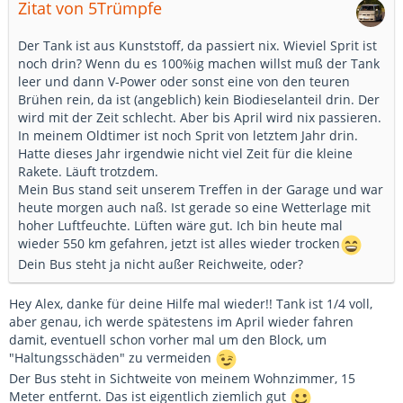
Zitat von 5Trümpfe
Der Tank ist aus Kunststoff, da passiert nix. Wieviel Sprit ist
noch drin? Wenn du es 100%ig machen willst muß der Tank
leer und dann V-Power oder sonst eine von den teuren
Brühen rein, da ist (angeblich) kein Biodieselanteil drin. Der
wird mit der Zeit schlecht. Aber bis April wird nix passieren.
In meinem Oldtimer ist noch Sprit von letztem Jahr drin.
Hatte dieses Jahr irgendwie nicht viel Zeit für die kleine
Rakete. Läuft trotzdem.
Mein Bus stand seit unserem Treffen in der Garage und war
heute morgen auch naß. Ist gerade so eine Wetterlage mit
hoher Luftfeuchte. Lüften wäre gut. Ich bin heute mal
wieder 550 km gefahren, jetzt ist alles wieder trocken
Dein Bus steht ja nicht außer Reichweite, oder?
Hey Alex, danke für deine Hilfe mal wieder!! Tank ist 1/4 voll,
aber genau, ich werde spätestens im April wieder fahren
damit, eventuell schon vorher mal um den Block, um
"Haltungsschäden" zu vermeiden
Der Bus steht in Sichtweite von meinem Wohnzimmer, 15
Meter entfernt. Das ist eigentlich ziemlich gut