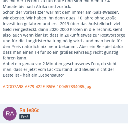
als mit der Technik zu tun hatte und sind mit dem für 4
Monate bis nach Afrika und zurück.
Schon der Vorbesitzer war mit dem immer am (Salz-)Wasser,
wir ebenso. Wir haben ihn dann quasi 10 Jahre ohne große
Investition gefahren und erst 2019 über das Aufstelldach viel
Geld reingesteckt, dann 2020 2000 Kröten in die Technik. Geht
also, auch wenn klar ist, dass in Zukunft etwas zur Rostvorsorge
und für die Langfristerhaltung nötig wird - und man heute für
den Preis natürlich nix mehr bekommt. Aber ein Beispiel dafür,
dass man einen T4 für so ein großes Fahrzeug recht günstig
fahren kann.
Anbei ein genau vor 2 Minuten geschossenes Foto, da sieht
man, dass er jetzt vom Lacktzustand und Beulen nicht der
Beste ist - halt ein „Lebensauto“
ADDD7A98-AE79-422E-B5F6-100457834085.jpg
Ralle86c
Profi