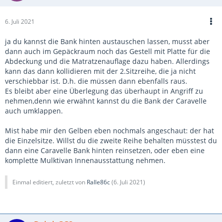
https://www.ebay-kleinanzeigen…dach-/1802543681-216-
6. Juli 2021
2110
liegt preislich dazwischen, hat alles, was ich haben wollen
ja du kannst die Bank hinten austauschen lassen, musst aber
würde (bis auf die Einzelsitze hinten) ...
dann auch im Gepäckraum noch das Gestell mit Platte für die
Abdeckung und die Matratzenauflage dazu haben. Allerdings
kann das dann kollidieren mit der 2.Sitzreihe, die ja nicht
verschiebbar ist. D.h. die müssen dann ebenfalls raus.
Es bleibt aber eine Überlegung das überhaupt in Angriff zu
nehmen,denn wie erwähnt kannst du die Bank der Caravelle
auch umklappen.
Mist habe mir den Gelben eben nochmals angeschaut: der hat
die Einzelsitze. Willst du die zweite Reihe behalten müsstest du
dann eine Caravelle Bank hinten reinsetzen, oder eben eine
komplette Mulktivan Innenausstattung nehmen.
Einmal editiert, zuletzt von
Ralle86c
(
6. Juli 2021
)