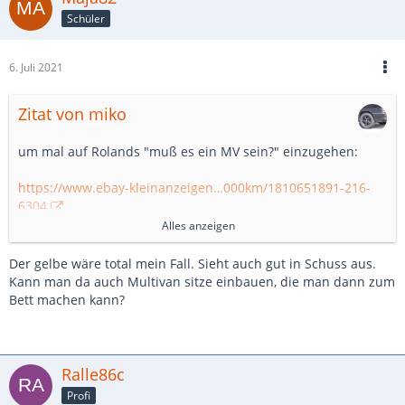
Schüler
6. Juli 2021
Zitat von miko
um mal auf Rolands "muß es ein MV sein?" einzugehen:
https://www.ebay-kleinanzeigen…000km/1810651891-216-
6304
hat wirklich alles drin, könnte wegen der Farbe etwas
Alles anzeigen
günstiger sein
Der gelbe wäre total mein Fall. Sieht auch gut in Schuss aus.
https://www.ebay-kleinanzeigen…-dach/1804829732-216-
Kann man da auch Multivan sitze einbauen, die man dann zum
6476
Bett machen kann?
soll weniger als die Hälfte kosten, hat dafür aber auch mehr
als die doppelten Kilometer auf der Uhr - was mich stutzig
macht, ist die Kombination "AHY mit "altem Cockpit" " ... das
hätte es im August '98 nicht mehr wirklich geben sollen
Ralle86c
(meiner war 3 Monate jünger ...)
Profi
und er sieht einfach "zu gut" aus für diese Laufleistung.