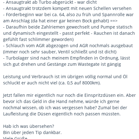
- Ansaugtrakt ab Turbo abgerückt - war dicht
- Ansaugtrakt trotzdem kompett mit neuen Schellen versehen
- Förderbeginn war bei ca. 64, also zu früh und Spannrolle war
am Anschlag (da hat einer gar keinen Bock gehabt) ==>
- Daraufhin beide Zahlriemen gewechselt und Pumpe statisch
und dynamisch eingestellt - passt perfekt - Rauchen ist danach
gefühlt fast schlimmer geworden)
- Schlauch vom AGR abgezogen und AGR nochmals ausgebaut
(immer noch sehr sauber, Ventil schließt und ist dicht)
- Turbolager sind nach meinem Empfinden in Ordnung, lässt
sich gut drehen und Gestänge zum Wastegate ist gängig
Leistung und Verbrauch ist im übrigen völlig normal und Öl
schluckt er auch nicht viel (ca. 0,5 auf 8000km).
Jetzt fallen mir eigentlich nur noch die Einspritzdüsen ein. Aber
bevor ich das Geld in die Hand nehme, würde ich gerne
nochmal wissen, ob ich was vergessen habe? Zumal bei der
Laufleistung die Düsen eigentlich noch passen müssten.
Hab ich was übersehen?
Bin über jeden Tip dankbar.
Viele Grüße