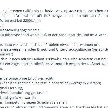
em Jahr einen California Exclusive, ACV, Bj. 4/97 mit inszwischen 2
t bei hohen Drehzahlen rußt, Rußmenge ist nicht im normalen Ra
urbo erst bei 2200U/min
uf:
rboschelle) abgedichtet
aut (überraschend wenig Ruß in der Ansaugbrücke und im AGR sel
rlaub wollte ich mich den Problem etwas mehr widmen und
e ansatzweise maroden Druck- und Unterdruckschläuche (bis auf den
lem war)
lich nur noch mit viel Anlauf 120km/h und Turbo schaltete erst bei 
ar ein zugesetzer Partikelfilter, vermutlich wegen der Rußerei. Nac
b.
ende Dinge ohne Erfolg gemacht:
ter (der ist eigentlich auch fast in optisch neuwertigem Zustand)
ginal Pierburg)
elwellenentlüftung getauscht
rbo abgerückt - war dicht
dem kompett mit neuen Schellen versehen
ei ca. 64, also zu früh und Spannrolle war am Anschlag (da hat ei