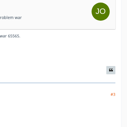
 Problem war
war 65565.
#3