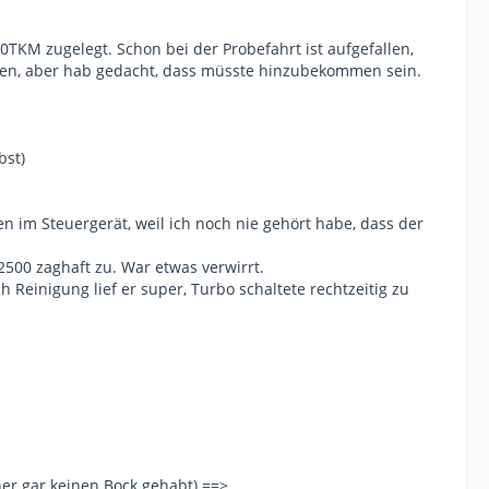
30TKM zugelegt. Schon bei der Probefahrt ist aufgefallen,
hmen, aber hab gedacht, dass müsste hinzubekommen sein.
bst)
 im Steuergerät, weil ich noch nie gehört habe, dass der
2500 zaghaft zu. War etwas verwirrt.
h Reinigung lief er super, Turbo schaltete rechtzeitig zu
ner gar keinen Bock gehabt) ==>