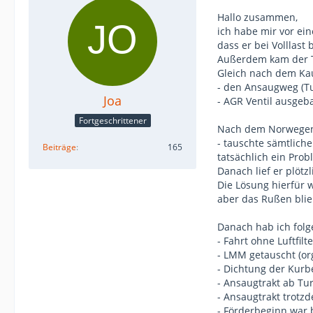
Hallo zusammen,
ich habe mir vor ein
dass er bei Volllas
Außerdem kam der T
Gleich nach dem Ka
- den Ansaugweg (Tu
Joa
- AGR Ventil ausgeb
Fortgeschrittener
Nach dem Norwegenu
- tauschte sämtlich
Beiträge
165
tatsächlich ein Prob
Danach lief er plötz
Die Lösung hierfür w
aber das Rußen blie
Danach hab ich folg
- Fahrt ohne Luftfil
- LMM getauscht (or
- Dichtung der Kurb
- Ansaugtrakt ab Tu
- Ansaugtrakt trotz
- Förderbeginn war b