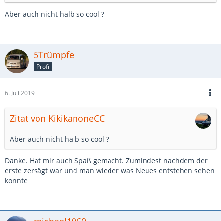
einrechne, wäre ein 8m Tabbert Wohnwagen günstiger,
bequemer und mit viel besserem Platzangebot
Aber auch nicht halb so cool ?
Zurück zum Thema: Werde diese Jahr wohl noch die 600000
vollmachen
5Trümpfe
Profi
6. Juli 2019
Zitat von KikikanoneCC
Aber auch nicht halb so cool ?
Danke. Hat mir auch Spaß gemacht. Zumindest
nachdem
der
erste zersägt war und man wieder was Neues entstehen sehen
konnte