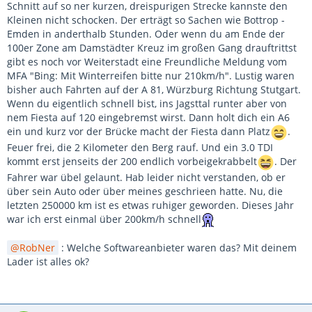
Schnitt auf so ner kurzen, dreispurigen Strecke kannste den
Kleinen nicht schocken. Der erträgt so Sachen wie Bottrop -
Emden in anderthalb Stunden. Oder wenn du am Ende der
100er Zone am Damstädter Kreuz im großen Gang drauftrittst
gibt es noch vor Weiterstadt eine Freundliche Meldung vom
MFA "Bing: Mit Winterreifen bitte nur 210km/h". Lustig waren
bisher auch Fahrten auf der A 81, Würzburg Richtung Stutgart.
Wenn du eigentlich schnell bist, ins Jagsttal runter aber von
nem Fiesta auf 120 eingebremst wirst. Dann holt dich ein A6
ein und kurz vor der Brücke macht der Fiesta dann Platz
.
Feuer frei, die 2 Kilometer den Berg rauf. Und ein 3.0 TDI
kommt erst jenseits der 200 endlich vorbeigekrabbelt
. Der
Fahrer war übel gelaunt. Hab leider nicht verstanden, ob er
über sein Auto oder über meines geschrieen hatte. Nu, die
letzten 250000 km ist es etwas ruhiger geworden. Dieses Jahr
war ich erst einmal über 200km/h schnell
RobNer
: Welche Softwareanbieter waren das? Mit deinem
Lader ist alles ok?