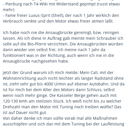
- Pierburg nach T4-Wiki mit Widerstand gepimpt (russt etwas
mehr)
- Fame freier Luxus-Sprit (Shell), der nach 1 Jahr wirklich den
Verbrauch senkte und den Motor etwas freier atmen läßt.
Ich habe noch nie die Ansaugbrücke gereinigt, bzw. reinigen
lassen. Als ich diese in Auftrag gab meinte mein Schrauber ich
solle auf die Bio-Plörre verzichten. Die Ansaugbrücken würden
dann wieder von selbst frei. Ich meine nach 1 Jahr da
funktioniert was in der Richtung, auch wenn ich nie in die
Ansaugbrücke nachgesehen habe.
Jetzt der Grund warum ich mich melde: Mein Cali, mit der
Wohneinrichtung auch nicht leichter als langer Radstand ohne
ist, zieht sehr gut bis 4000 U/min auf ebener Autobahn. Und da
ist für mich bei dem Alter des Motors dann Schluss, selbst
wenn noch mehr ginge. Die Kasseler Berge gehen auch mit
120-130 kmh am steilsten Stück. Ich weiß nicht bis zu welcher
Drehzahl man den Motor mit Tuning noch treiben wollte? Das
ist auf Dauer nicht gut.
Von daher denke ich man sollte vorab mal alle Maßnahmen
ausschöpfen und sich das mit dem Tuning bei der Laufleistung