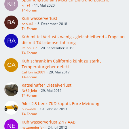
krl_t4
11. Mai 2020
T4-Forum
Kühlwasserverlust
babu41
5. Dezember 2018
T4-Forum
Kühlmittel Verlust - wenig - gleichbleibend - Frage an
die mit T4-Lebenserfahrung
RalphCC2
20. September 2019
T4-Forum
Kühlschrank im California kühlt zu stark ,
Temperaturgeber defekt.
California2001
29. Mai 2017
T4-Forum
Rätselhafter Dieselverlust
Nr86_lebt
29. Mai 2015
T4-Forum
94er 2,5 benz ZKD kaputt, Eure Meinung
nunweek
19. Februar 2013
T4-Forum
Kühlwasserverlust 2,4 / AAB
nettgendorfer
24. Juli 2012