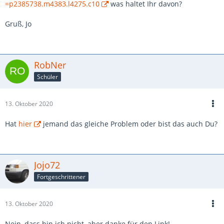
=p2385738.m4383.l4275.c10
was haltet Ihr davon?
Gruß, Jo
RobNer
Schüler
13. Oktober 2020
Hat
hier
jemand das gleiche Problem oder bist das auch Du?
Jojo72
Fortgeschrittener
13. Oktober 2020
Nein, dass bin ich nicht, aber danke für den Link!