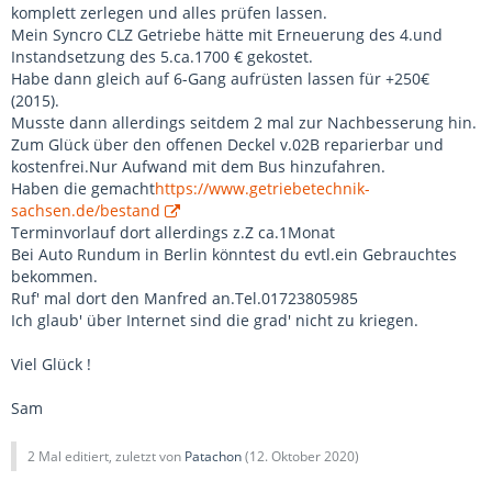
komplett zerlegen und alles prüfen lassen.
Mein Syncro CLZ Getriebe hätte mit Erneuerung des 4.und
Instandsetzung des 5.ca.1700 € gekostet.
Habe dann gleich auf 6-Gang aufrüsten lassen für +250€
(2015).
Musste dann allerdings seitdem 2 mal zur Nachbesserung hin.
Zum Glück über den offenen Deckel v.02B reparierbar und
kostenfrei.Nur Aufwand mit dem Bus hinzufahren.
Haben die gemacht
https://www.getriebetechnik-
sachsen.de/bestand
Terminvorlauf dort allerdings z.Z ca.1Monat
Bei Auto Rundum in Berlin könntest du evtl.ein Gebrauchtes
bekommen.
Ruf' mal dort den Manfred an.Tel.01723805985
Ich glaub' über Internet sind die grad' nicht zu kriegen.
Viel Glück !
Sam
2 Mal editiert, zuletzt von
Patachon
(
12. Oktober 2020
)