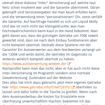
überall diese dubiose "Intec" Versicherung auf, welche laut
Netz schon insolvent war und die Garantie übernimmt. Daran
geknüpft sind Servicevorgaben die man kaum erfüllen kann
und die Verwendung eines "personalisierten" Öls, sonst verfällt
die Garantie. Auf Nachfrage handelt es sich um Liquid Molly.
Und das ist noch nicht das Kleingedruckte, was man
höchstwahrscheinlich beim Kauf in die Hand bekommt. Man
geht davon aus, dass die günstigen Getriebe um 700€ soweit
gewartet sind, dass sie nach dem Einbau funktionieren aber
nicht komplett überholt. Deshalb diese Spielerei mit der
Garantie! Ein Autoverwerter aus dem Nordwesten verlangt um
die 1200€ und wirbt damit, die Getriebe im Gegensatz zu
anderen wirklich komplett überholt zu haben.
https://www.autoverwertung-wieben.de/
Nachprüfen kann man das nicht, aber er hat auch nicht diese
Intec-Versicherung im Programm sondern eine normale
Gewährleistung. Zumindest auf der Website.
Dies alles hat mich dazu gebracht, jetzt mein eigenes Getriebe
hier
https://www.getriebe.info/STARTSEITE/
überholen zu
lassen und dafür tiefer in die Tasche zu greifen. Wenn nach
dem Auseinanderbau die Kosten für Ersatzteile eine
Überholung unwirtschaftlich machen, bekomme ich das