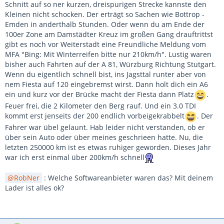
Schnitt auf so ner kurzen, dreispurigen Strecke kannste den
Kleinen nicht schocken. Der erträgt so Sachen wie Bottrop -
Emden in anderthalb Stunden. Oder wenn du am Ende der
100er Zone am Damstädter Kreuz im großen Gang drauftrittst
gibt es noch vor Weiterstadt eine Freundliche Meldung vom
MFA "Bing: Mit Winterreifen bitte nur 210km/h". Lustig waren
bisher auch Fahrten auf der A 81, Würzburg Richtung Stutgart.
Wenn du eigentlich schnell bist, ins Jagsttal runter aber von
nem Fiesta auf 120 eingebremst wirst. Dann holt dich ein A6
ein und kurz vor der Brücke macht der Fiesta dann Platz
.
Feuer frei, die 2 Kilometer den Berg rauf. Und ein 3.0 TDI
kommt erst jenseits der 200 endlich vorbeigekrabbelt
. Der
Fahrer war übel gelaunt. Hab leider nicht verstanden, ob er
über sein Auto oder über meines geschrieen hatte. Nu, die
letzten 250000 km ist es etwas ruhiger geworden. Dieses Jahr
war ich erst einmal über 200km/h schnell
RobNer
: Welche Softwareanbieter waren das? Mit deinem
Lader ist alles ok?