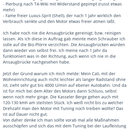
- Pierburg nach T4-Wiki mit Widerstand gepimpt (russt etwas
mehr)
- Fame freier Luxus-Sprit (Shell), der nach 1 Jahr wirklich den
Verbrauch senkte und den Motor etwas freier atmen läßt.
Ich habe noch nie die Ansaugbrücke gereinigt, bzw. reinigen
lassen. Als ich diese in Auftrag gab meinte mein Schrauber ich
solle auf die Bio-Plörre verzichten. Die Ansaugbrücken würden
dann wieder von selbst frei. Ich meine nach 1 Jahr da
funktioniert was in der Richtung, auch wenn ich nie in die
Ansaugbrücke nachgesehen habe.
Jetzt der Grund warum ich mich melde: Mein Cali, mit der
Wohneinrichtung auch nicht leichter als langer Radstand ohne
ist, zieht sehr gut bis 4000 U/min auf ebener Autobahn. Und da
ist für mich bei dem Alter des Motors dann Schluss, selbst
wenn noch mehr ginge. Die Kasseler Berge gehen auch mit
120-130 kmh am steilsten Stück. Ich weiß nicht bis zu welcher
Drehzahl man den Motor mit Tuning noch treiben wollte? Das
ist auf Dauer nicht gut.
Von daher denke ich man sollte vorab mal alle Maßnahmen
ausschöpfen und sich das mit dem Tuning bei der Laufleistung