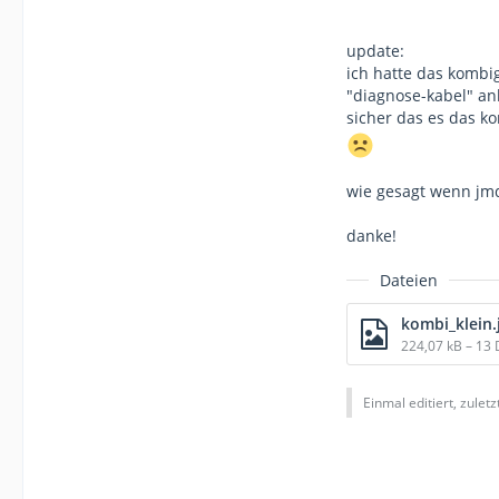
update:
ich hatte das kombig
"diagnose-kabel" an
sicher das es das k
wie gesagt wenn jmd
danke!
Dateien
kombi_klein.
224,07 kB – 13
Einmal editiert, zulet