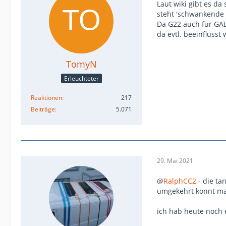
Laut wiki gibt es d
steht 'schwankende 
Da G22 auch für GAL
da evtl. beeinfluss
TomyN
Erleuchteter
Reaktionen
217
Beiträge
5.071
29. Mai 2021
@
RalphCC2
- die ta
umgekehrt könnt man
ich hab heute noch 