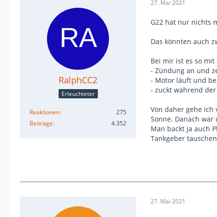
27. Mai 2021
G22 hat nur nichts 
Das könnten auch zw
Bei mir ist es so mi
- Zündung an und ze
RalphCC2
- Motor läuft und be
- zuckt während der
Erleuchteter
Von daher gehe ich 
Reaktionen
275
Sonne. Danach war d
Beiträge
4.352
Man backt ja auch Pl
Tankgeber tauschen 
27. Mai 2021