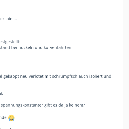
r laie....
stgestellt:
llstand bei huckeln und kurvenfahrten.
el gekappt neu verlötet mit schrumpfschlauch isoliert und
ok
/ spannungskonstanter gibt es da ja keinen!?
ende