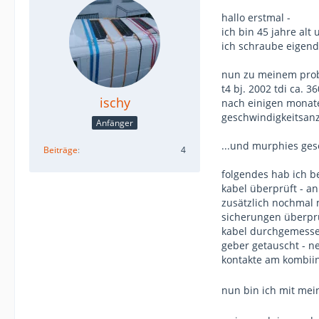
hallo erstmal -
ich bin 45 jahre alt 
ich schraube eigendli
nun zu meinem pro
t4 bj. 2002 tdi ca.
ischy
nach einigen monate
geschwindigkeitsanze
Anfänger
...und murphies ges
Beiträge
4
folgendes hab ich b
kabel überprüft - an
zusätzlich nochmal 
sicherungen überpr
kabel durchgemessen
geber getauscht - ne
kontakte am kombiin
nun bin ich mit mei