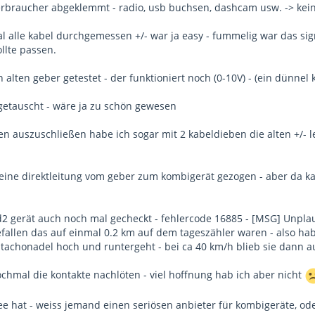
erbraucher abgeklemmt - radio, usb buchsen, dashcam usw. -> ke
l alle kabel durchgemessen +/- war ja easy - fummelig war das sig
llte passen.
alten geber getestet - der funktioniert noch (0-10V) - (ein dünne
etauscht - wäre ja zu schön gewesen
en auszuschließen habe ich sogar mit 2 kabeldieben die alten +/- l
 eine direktleitung vom geber zum kombigerät gezogen - aber da 
2 gerät auch noch mal gecheckt - fehlercode 16885 - [MSG] Unplau
efallen das auf einmal 0.2 km auf dem tageszähler waren - also ha
 tachonadel hoch und runtergeht - bei ca 40 km/h blieb sie dann 
chmal die kontakte nachlöten - viel hoffnung hab ich aber nicht
ee hat - weiss jemand einen seriösen anbieter für kombigeräte, od