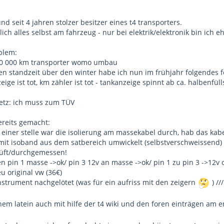
und seit 4 jahren stolzer besitzer eines t4 transporters.
ch alles selbst am fahrzeug - nur bei elektrik/elektronik bin ich ehe
blem:
 360 000 km transporter womo umbau
n standzeit über den winter habe ich nun im frühjahr folgendes fe
ige ist tot, km zähler ist tot - tankanzeige spinnt ab ca. halbenfü
etz: ich muss zum TÜV
ereits gemacht:
 einer stelle war die isolierung am massekabel durch, hab das kab
mit isoband aus dem satbereich umwickelt (selbstverschweissend)
üft/durchgemessen!
 pin 1 masse ->ok/ pin 3 12v an masse ->ok/ pin 1 zu pin 3 ->12v 
u original vw (36€)
strument nachgelötet (was für ein aufriss mit den zeigern
) //
nem latein auch mit hilfe der t4 wiki und den foren einträgen am 