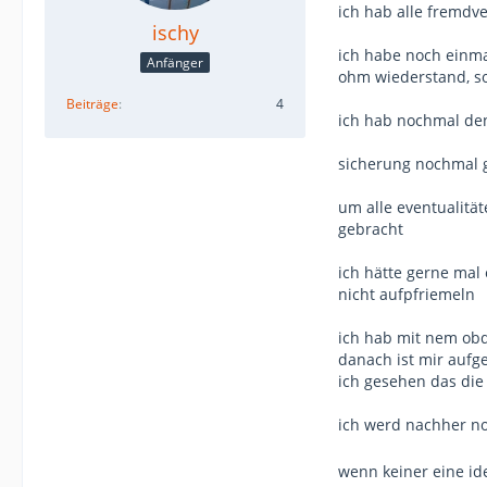
ich hab alle fremdv
ischy
ich habe noch einma
Anfänger
ohm wiederstand, so
Beiträge
4
ich hab nochmal den 
sicherung nochmal g
um alle eventualität
gebracht
ich hätte gerne mal
nicht aufpfriemeln
ich hab mit nem obd
danach ist mir aufg
ich gesehen das die
ich werd nachher no
wenn keiner eine id