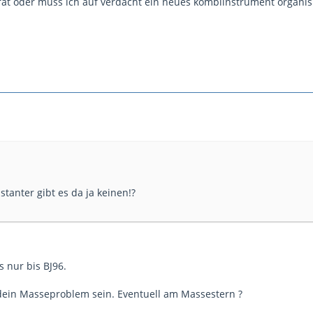
at oder muss ich auf verdacht ein neues kombiinstrument organis
tanter gibt es da ja keinen!?
 nur bis BJ96.
dein Masseproblem sein. Eventuell am Massestern ?