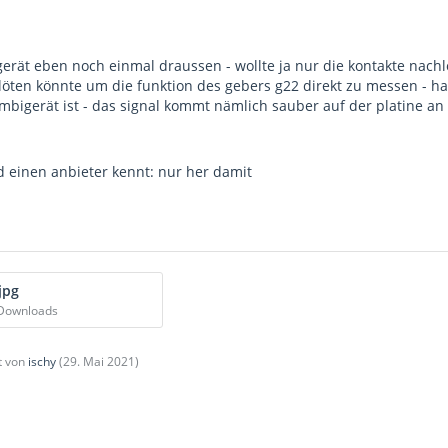
erät eben noch einmal draussen - wollte ja nur die kontakte nachlö
löten könnte um die funktion des gebers g22 direkt zu messen - ha
ombigerät ist - das signal kommt nämlich sauber auf der platine an
 einen anbieter kennt: nur her damit
jpg
 Downloads
zt von
ischy
(
29. Mai 2021
)