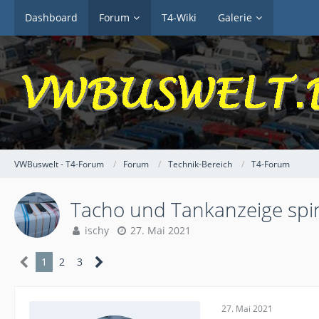
Dashboard
Forum
T4-Wiki
Galerie
VWBuswelt - T4-Forum
Forum
Technik-Bereich
T4-Forum
Tacho und Tankanzeige spi
ischy
27. Mai 2021
1
2
3
27. Mai 2021