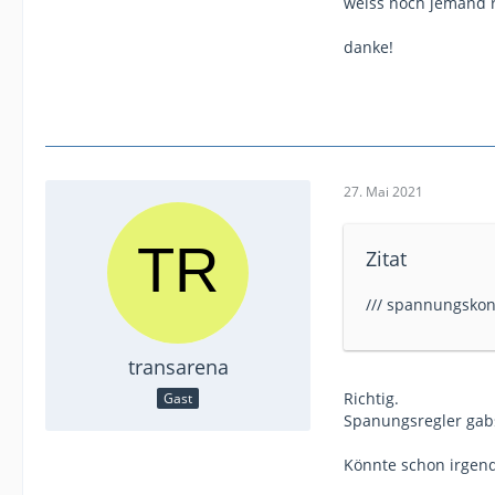
weiss noch jemand r
danke!
27. Mai 2021
Zitat
/// spannungskons
transarena
Richtig.
Gast
Spanungsregler gabs
Könnte schon irgen