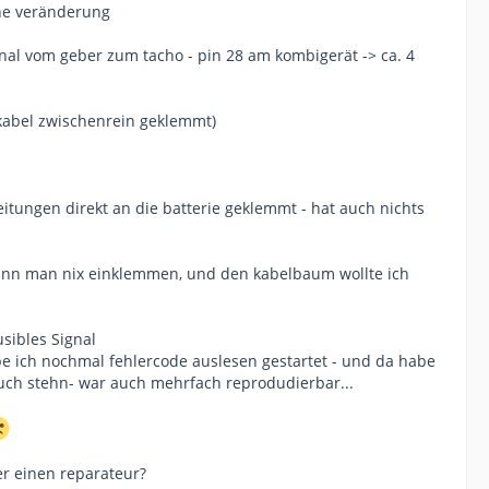
ine veränderung
nal vom geber zum tacho - pin 28 am kombigerät -> ca. 4
l kabel zwischenrein geklemmt)
eitungen direkt an die batterie geklemmt - hat auch nichts
kann man nix einklemmen, und den kabelbaum wollte ich
sibles Signal
be ich nochmal fehlercode auslesen gestartet - und da habe
auch stehn- war auch mehrfach reprodudierbar...
er einen reparateur?