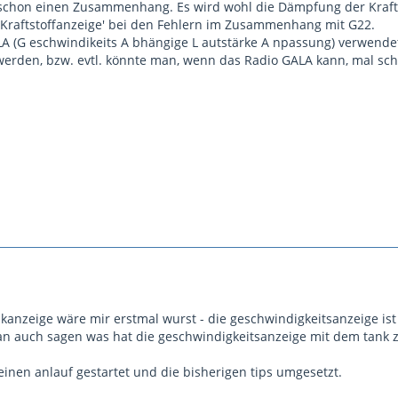
a schon einen Zusammenhang. Es wird wohl die Dämpfung der Krafts
Kraftstoffanzeige' bei den Fehlern im Zusammenhang mit G22.
A (G eschwindikeits A bhängige L autstärke A npassung) verwendet
t werden, bzw. evtl. könnte man, wenn das Radio GALA kann, mal sch
nkanzeige wäre mir erstmal wurst - die geschwindigkeitsanzeige is
 auch sagen was hat die geschwindigkeitsanzeige mit dem tank z
einen anlauf gestartet und die bisherigen tips umgesetzt.