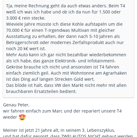
Tja, meine Rechnung geht da auch etwas anders. Beim T4
weiß ich was ich habe und ob ich da nun für 1.500 oder
3.000 € rein stecke.
Wieviele Jahre müsste ich diese Kohle aufstapeln um die
70.000 € für einen T-Irgendwas Multivan mit gleicher
Ausstattung zu erhalten, der dann nach 5-10 Jahren als
Betrügerschrott oder modernes Zerfallsprodukt auch nur
noch 20 k€ wert ist.
Mehr Auto kann ich gar nicht bezahlbar wiederbekommen
als ich habe, das ganze Elektronik- und Infotainment-
Gekröse brauche ich nicht und ansonsten ist T4 fahren
einfach ziemlich geil. Auch mit Wohntonne am Agrarhaken
ist das Ding auf langen Strecken Gold wert.
Das blöde ist halt, dass VW den Markt nicht mehr mit allen
brauchbaren Ersatzteilen bedient.
Genau Peter,
wir fahren einfach zum Marc und der repariert unsere T4
wieder
Meiner ist jetzt 21 Jahre alt, in seinem 3. Lebenszyklus,
und hat dafür gesorgt, dass ZWEI AUTOS NICHT gebaut werden