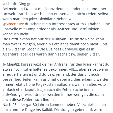
verkauft. Ging gut.
Bei meinem T4 sieht die Bilanz deutlich anders aus und über
Umwelt brauchen wir bei den Bussen auch nicht reden, selbst
wenn man den Joker Ökobilanz ziehen will.
@
Simonesw
: du scheinst ein interessantes Auto zu haben. Eine
Caravelle mit Komplettleder als 9-Sitzer und Bettfunktion
kenne ich nicht.
Die Bettfunktion hat nur der Multivan. Die dritte Reihe kann
man zwar umlegen, aber ein Bett ist es damit noch nicht. und
als 9-Sitzer in Leder ? Die Business Caravelle gab es in
Alcantara, aber das waren dann sechs bzw. sieben Sitzer.
@ Maja82: kurzes Fazit deiner Anfrage: für den Preis kannst du
etwas noch gut erhaltenes bekommen, vllt..., aber selbst wenn
er gut erhalten ist und du bzw. jemand, der das vllt noch
besser beurteilen kann und mit dabei ist, dies erkennt, werden
immer relativ hohe Folgekosten auflaufen, weil ein altes Auto
einfach eher kaputt ist, ja auch die Fehlersuche immer
aufwändiger wird. Und es werden immer weniger, die dann
auch diese Fehler noch finden.
Nach 25 oder gar 30 Jahren kommen neben Verschleiss eben
auch andere Dinge ins Kalkül. Dichtungen geben auf, werden