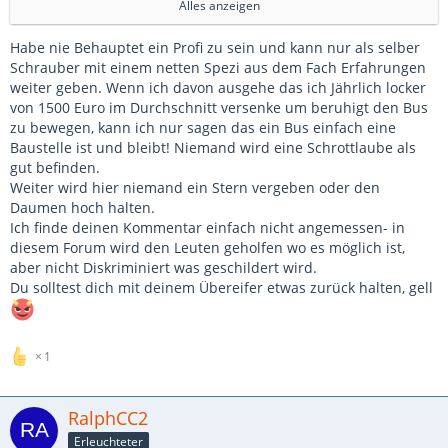
Alles anzeigen
Natürlich sind die T4 '' noch Wertstabil'' aber was ist bei
Reparaturen die in der Werkstatt ausgeführt werden? Da
Habe nie Behauptet ein Profi zu sein und kann nur als selber
ist schnell Lust und Urlaub kaputt.
Alles anzeigen
Schrauber mit einem netten Spezi aus dem Fach Erfahrungen
Wer nicht selber etwas machen kann und oder Freunde
weiter geben. Wenn ich davon ausgehe das ich Jährlich locker
hat als Schrauber hat fällt ganz schnell in ein großes
Und warum nicht?? Was sollte ein Laie dannmachen, nur
von 1500 Euro im Durchschnitt versenke um beruhigt den Bus
Karussell der Zahlpflicht.
Neufahrzeuge kaufen? So ein Schmarrn. Es kann doch nicht
zu bewegen, kann ich nur sagen das ein Bus einfach eine
Optisch ist alles auf zu frischen nur ist die Technik wie
jeder Profi sein...
Baustelle ist und bleibt! Niemand wird eine Schrottlaube als
Verschleißteile wichtiger als alles andere.
gut befinden.
Einen TÜV Stempel ist nicht das Problem, lieber einen
Weiter wird hier niemand ein Stern vergeben oder den
Bus kaufen von Bekannten oder von netten Leuten aus
Daumen hoch halten.
dem Forum??
Ich finde deinen Kommentar einfach nicht angemessen- in
Man steckt nicht drin
diesem Forum wird den Leuten geholfen wo es möglich ist,
aber nicht Diskriminiert was geschildert wird.
Du solltest dich mit deinem Übereifer etwas zurück halten, gell
1
RalphCC2
Erleuchteter