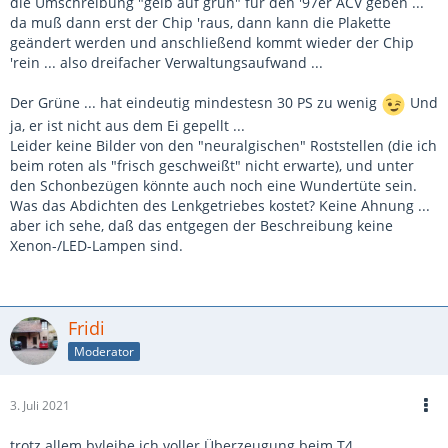
die Umschreibung "gelb auf grün" für den '97er ACV geben ...
da muß dann erst der Chip 'raus, dann kann die Plakette
geändert werden und anschließend kommt wieder der Chip
'rein ... also dreifacher Verwaltungsaufwand ...
Der Grüne ... hat eindeutig mindestesn 30 PS zu wenig
Und
ja, er ist nicht aus dem Ei gepellt ...
Leider keine Bilder von den "neuralgischen" Roststellen (die ich
beim roten als "frisch geschweißt" nicht erwarte), und unter
den Schonbezügen könnte auch noch eine Wundertüte sein.
Was das Abdichten des Lenkgetriebes kostet? Keine Ahnung ...
aber ich sehe, daß das entgegen der Beschreibung keine
Xenon-/LED-Lampen sind.
Fridi
Moderator
3. Juli 2021
trotz allem bvleibe ich voller Überzeugung beim T4.