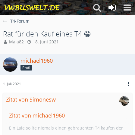
T4-Forum
Rat für den Kauf eines T4 😁
Maja82
18. Juni 2021
michael1960
Profi
1. Juli 2021
Zitat von Simonesw
Zitat von michael1960
Ein Laie sollte niemals einen gebrauchten T4 kaufen der
heute angeboten wird für viel Geld.