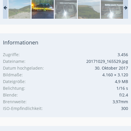
Informationen
Zugriffe
3.456
Dateiname
20171029_165529.jpg
Datum hochgeladen
30. Oktober 2017
Bildmaße
4.160 × 3.120
Dateigröße
4,9 MB
Belichtung
1/16 s
Blende
f/2.4
Brennweite
3,97mm
ISO-Empfindlichkeit
300