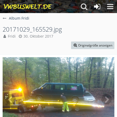
Album Fridi
20171029_165529.jpg
Fridi
30. Oktober 2017
Originalgröße anzeigen