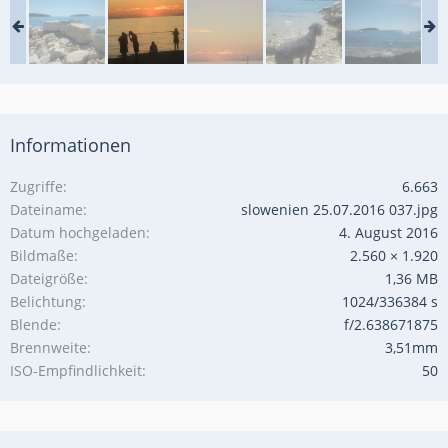
Informationen
Zugriffe
6.663
Dateiname
slowenien 25.07.2016 037.jpg
Datum hochgeladen
4. August 2016
Bildmaße
2.560 × 1.920
Dateigröße
1,36 MB
Belichtung
1024/336384 s
Blende
f/2.638671875
Brennweite
3,51mm
ISO-Empfindlichkeit
50