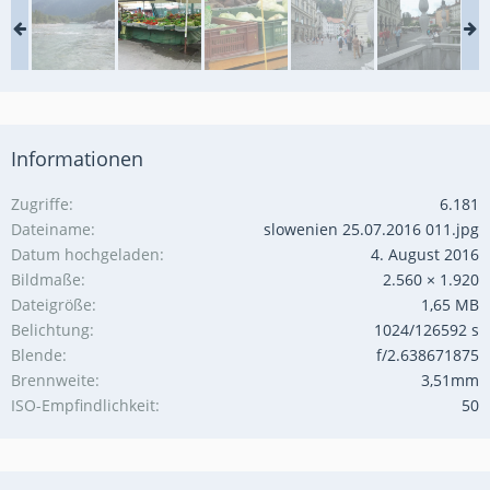
Informationen
Zugriffe
6.181
Dateiname
slowenien 25.07.2016 011.jpg
Datum hochgeladen
4. August 2016
Bildmaße
2.560 × 1.920
Dateigröße
1,65 MB
Belichtung
1024/126592 s
Blende
f/2.638671875
Brennweite
3,51mm
ISO-Empfindlichkeit
50