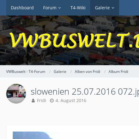
Dashboard
Forum
T4-Wiki
Galerie
VWBuswelt - T4-Forum
Galerie
Alben von Fridi
Album Fridi
slowenien 25.07.2016 072.j
Fridi
4. August 2016