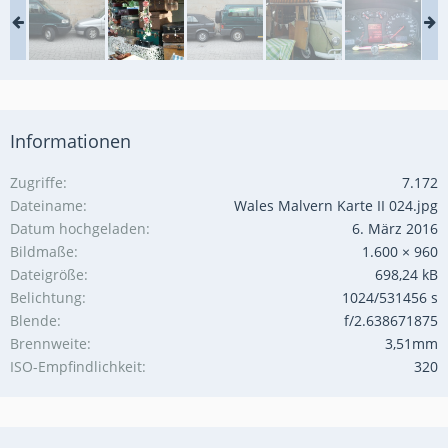
Informationen
Zugriffe
7.172
Dateiname
Wales Malvern Karte II 024.jpg
Datum hochgeladen
6. März 2016
Bildmaße
1.600 × 960
Dateigröße
698,24 kB
Belichtung
1024/531456 s
Blende
f/2.638671875
Brennweite
3,51mm
ISO-Empfindlichkeit
320