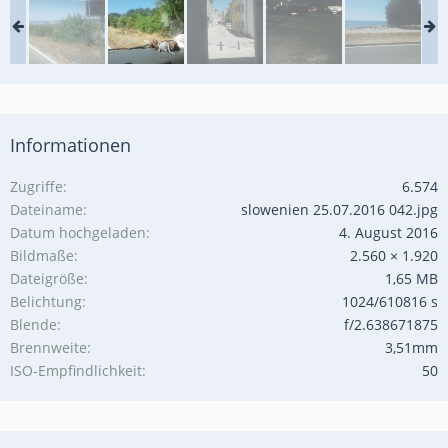
Informationen
Zugriffe
6.574
Dateiname
slowenien 25.07.2016 042.jpg
Datum hochgeladen
4. August 2016
Bildmaße
2.560 × 1.920
Dateigröße
1,65 MB
Belichtung
1024/610816 s
Blende
f/2.638671875
Brennweite
3,51mm
ISO-Empfindlichkeit
50