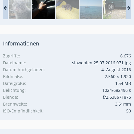
Informationen
Zugriffe
6.676
Dateiname
slowenien 25.07.2016 071.jpg
Datum hochgeladen
4. August 2016
Bildmaße
2.560 × 1.920
Dateigröße
1,54 MB
Belichtung
1024/682496 s
Blende
f/2.638671875
Brennweite
3,51mm
ISO-Empfindlichkeit
50