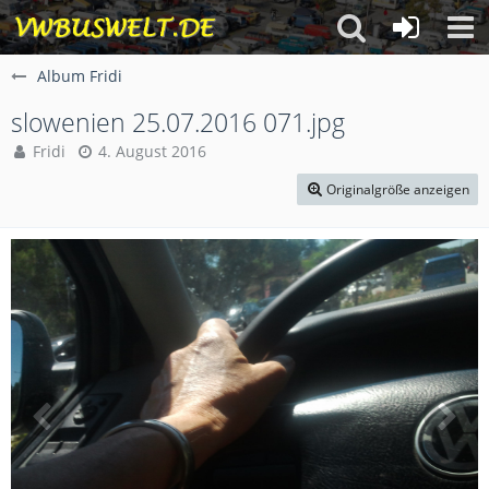
Album Fridi
slowenien 25.07.2016 071.jpg
Fridi
4. August 2016
Originalgröße anzeigen