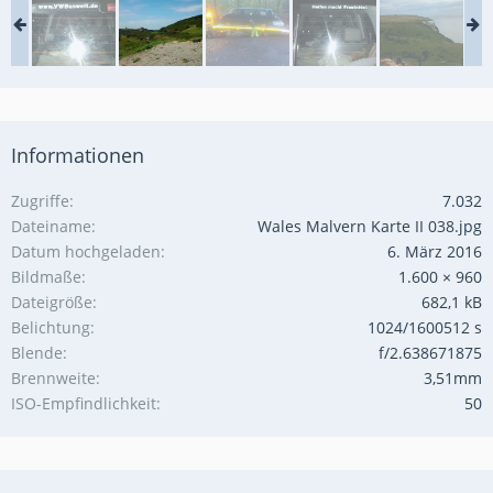
Informationen
Zugriffe
7.032
Dateiname
Wales Malvern Karte II 038.jpg
Datum hochgeladen
6. März 2016
Bildmaße
1.600 × 960
Dateigröße
682,1 kB
Belichtung
1024/1600512 s
Blende
f/2.638671875
Brennweite
3,51mm
ISO-Empfindlichkeit
50