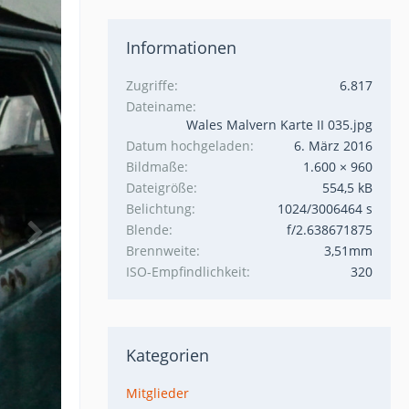
Informationen
Zugriffe
6.817
Dateiname
Wales Malvern Karte II 035.jpg
Datum hochgeladen
6. März 2016
Bildmaße
1.600 × 960
Dateigröße
554,5 kB
Belichtung
1024/3006464 s
Blende
f/2.638671875
Brennweite
3,51mm
ISO-Empfindlichkeit
320
Kategorien
Mitglieder