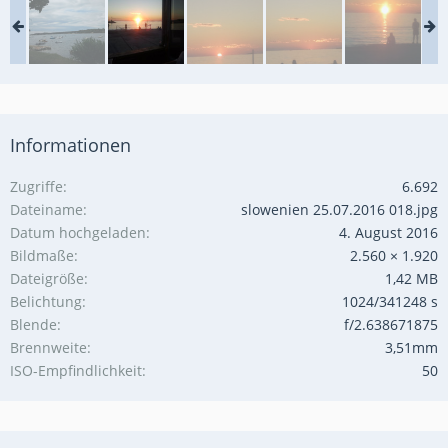
Informationen
Zugriffe
6.692
Dateiname
slowenien 25.07.2016 018.jpg
Datum hochgeladen
4. August 2016
Bildmaße
2.560 × 1.920
Dateigröße
1,42 MB
Belichtung
1024/341248 s
Blende
f/2.638671875
Brennweite
3,51mm
ISO-Empfindlichkeit
50