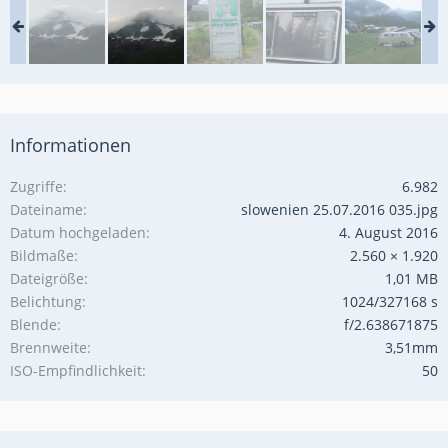
Informationen
Zugriffe
6.982
Dateiname
slowenien 25.07.2016 035.jpg
Datum hochgeladen
4. August 2016
Bildmaße
2.560 × 1.920
Dateigröße
1,01 MB
Belichtung
1024/327168 s
Blende
f/2.638671875
Brennweite
3,51mm
ISO-Empfindlichkeit
50