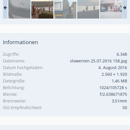
Informationen
Zugriffe
6.348
Dateiname
slowenien 25.07.2016 158.jpg
Datum hochgeladen
4. August 2016
Bildmaße
2.560 × 1.920
Dateigröße
1,46 MB
Belichtung
1024/105728 s
Blende
f/2.638671875
Brennweite
3,51mm
ISO-Empfindlichkeit
50