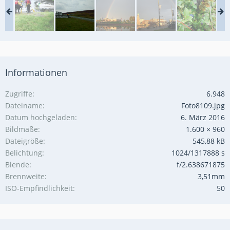
Informationen
Zugriffe
6.948
Dateiname
Foto8109.jpg
Datum hochgeladen
6. März 2016
Bildmaße
1.600 × 960
Dateigröße
545,88 kB
Belichtung
1024/1317888 s
Blende
f/2.638671875
Brennweite
3,51mm
ISO-Empfindlichkeit
50