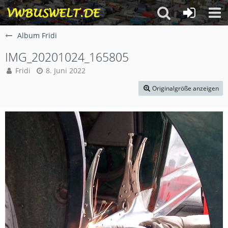
Album Fridi
IMG_20201024_165805
Fridi
8. Juni 2022
Originalgröße anzeigen