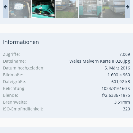
Informationen
Zugriffe
7.069
Dateiname
Wales Malvern Karte II 020.jpg
Datum hochgeladen
5. März 2016
Bildmaße
1.600 × 960
Dateigröße
601,92 kB
Belichtung
1024/316160 s
Blende
f/2.638671875
Brennweite
3,51mm
ISO-Empfindlichkeit
320